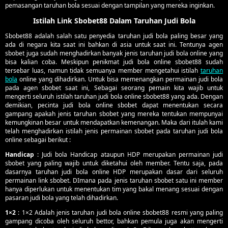
pemasangan taruhan bola sesuai dengan tampilan yang mereka inginkan.
Istilah Link Sbobet88 Dalam Taruhan Judi Bola
Sbobet88 adalah salah satu penyedia taruhan judi bola paling besar yang
ada di negara kita saat ini bahkan di asia untuk saat ini. Tentunya agen
sbobet juga sudah menghadirkan banyak jenis taruhan judi bola online yang
bisa kalian coba. Meskipun penikmat judi bola online sbobet88 sudah
tersebar luas, namun tidak semuanya member mengetahui istilah
taruhan
bola
online yang dihadirkan. Untuk bisa memenangkan permainan judi bola
pada agen sbobet saat ini, Sebagai seorang pemain kita wajib untuk
mengerti seluruh istilah taruhan judi bola online sbobet88 yang ada. Dengan
demikian, pecinta judi bola online sbobet dapat menentukan secara
gampang apakah jenis taruhan sbobet yang mereka tentukan mempunyai
kemungkinan besar untuk mendapatkan kemenangan. Maka dari itulah kami
telah menghadirkan istilah jenis permainan sbobet pada taruhan judi bola
online sebagai berikut :
Handicap
: Judi bola Handicap ataupun HDP merupakan permainan judi
sbobet yang paling wajib untuk diketahui oleh member. Tentu saja, pada
dasarnya taruhan judi bola online HDP merupakan dasar dari seluruh
permainan link sbobet. DImana pada jenis taruhan sbobet satu ini member
hanya diperlukan untuk menentukan tim yang bakal menang sesuai dengan
pasaran judi bola yang telah dihadirkan.
1×2
: 1×2 Adalah jenis taruhan judi bola online sbobet88 resmi yang paling
gampang dicoba oleh seluruh bettor, bahkan pemula juga akan mengerti