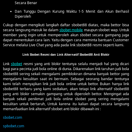
Secara Benar
Dan Tunggu Dengan Kurung Waktu 1-5 Menit dan Akun Berhasil
Diperoleh
Cukup dengan mengikuti langkah daftar sbobet88 diatas, maka bettor bisa
secara langsung masuk ke dalam
sbobet mobile
maupun sbobet wap. Untuk
member yang ingin untuk memperoleh akun sbobet secara gampang juga
dapat menentukan cara lain. Yaitu dengan cara meminta bantuan Customer
Service melalui Live Chat yang ada pada link sbobet88 resmi seperti kami.
Link Sbobet Resmi dan Link Alternatif Sbobet88 Anti Blokir
Link
sbobet
resmi yang anti blokir tentunya selalu menjadi hal yang dicari
bagi para pecinta judi bola online di dunia. Dikarenakan link taruhan judi bola
sbobet88 sering sekali mengalami pemblokiran dimana banyak bettor yang
mengalami kesulitan saat ini bermain. Sebagai seorang bandar tentunya
kami telah menyajikan link judi bola online untuk bettor. Bukan hanya link
sbobet88 terbaru yang kami sediakan, akan tetapi link alternatif sbobet88
yang anti blokir semakin gampang untuk diperoleh bettor. Mengingat ada
banyak sekali penikmat judi bola online sbobet yang sering mengalami
kesulitan untuk bertaruh, Untuk karena itu kalian dapat secara langsung
memanfaatkan link alternatif sbobet anti blokir dibawah ini :
sbobet.com
spbobet.com