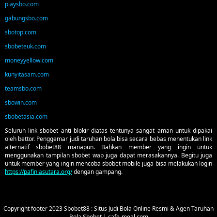
playsbo.com
gabungsbo.com
sbotop.com
sbobeteuk.com
moneyyellow.com
kunyitasam.com
teamsbo.com
sbowin.com
sbobetasia.com
Seluruh link sbobet anti blokir diatas tentunya sangat aman untuk dipakai
oleh bettor. Penggemar judi taruhan bola bisa secara bebas menentukan link
alternatif sbobet88 manapun. Bahkan member yang ingin untuk
menggunakan tampilan sbobet wap juga dapat merasakannya. Begitu juga
untuk member yang ingin mencoba sbobet mobile juga bisa melakukan login
https://pafiniasutara.org/
dengan gampang.
Copyright footer 2023 Sbobet88 : Situs Judi Bola Online Resmi & Agen Taruhan
Bola Sbobet | cafe-meal.com